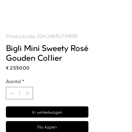
Productcode: 20H34RRUTMPBI
Bigli Mini Sweety Rosé
Gouden Collier
Prijs
€ 2.550,00
Aantal
*
In winkelwagen
Nu kopen