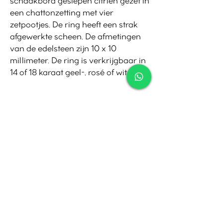
schaakbord geslepen citrien gezet in
een chattonzetting met vier
zetpootjes. De ring heeft een strak
afgewerkte scheen. De afmetingen
van de edelsteen zijn 10 x 10
millimeter. De ring is verkrijgbaar in
14 of 18 karaat geel-, rosé of witgoud.
Contact
Tel:
010-4221245
Whatsapp:
06-30921208
Mail:
info@juwelier.net
Bergse Dorpsstraat 97A,
Rotterdam
Openingstijden
Di-Za: 10:00 tot 17:00