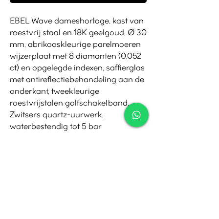
EBEL Wave dameshorloge, kast van
roestvrij staal en 18K geelgoud, Ø 30
mm, abrikooskleurige parelmoeren
wijzerplaat met 8 diamanten (0,052
ct) en opgelegde indexen, saffierglas
met antireflectiebehandeling aan de
onderkant, tweekleurige
roestvrijstalen golfschakelband,
Zwitsers quartz-uurwerk,
waterbestendig tot 5 bar
Contact
Tel:
010-4221245
Whatsapp:
06-30921208
Mail:
info@juwelier.net