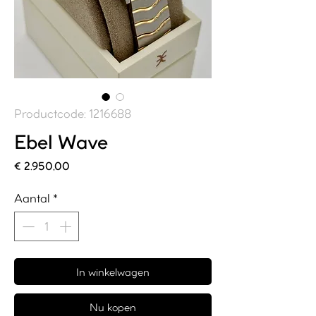
Productcode: 1216688
Ebel Wave
Prijs
€ 2.950,00
Aantal
*
In winkelwagen
Nu kopen