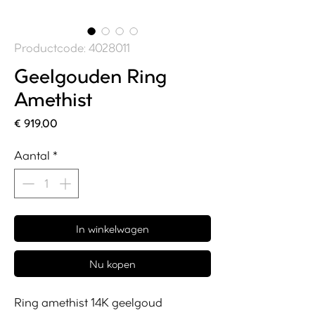
Productcode: 4028011
Geelgouden Ring
Amethist
Prijs
€ 919,00
Aantal
*
In winkelwagen
Nu kopen
Ring amethist 14K geelgoud