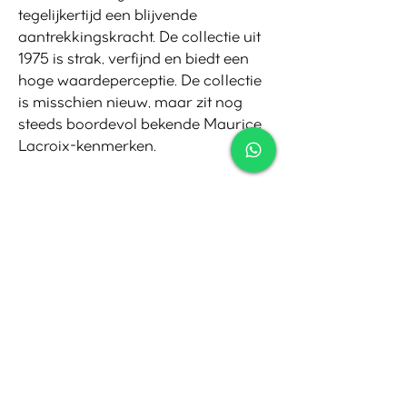
tegelijkertijd een blijvende
aantrekkingskracht. De collectie uit
1975 is strak, verfijnd en biedt een
hoge waardeperceptie. De collectie
is misschien nieuw, maar zit nog
steeds boordevol bekende Maurice
Lacroix-kenmerken.
Contact
Tel:
010-4221245
Whatsapp:
06-30921208
Mail:
info@juwelier.net
Bergse Dorpsstraat 97A,
Rotterdam
Openingstijden