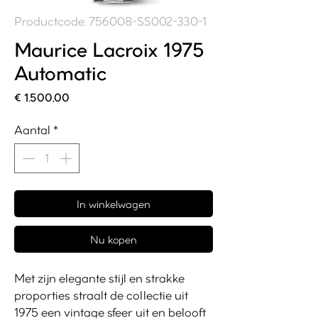
Productcode: 756008-SS002-330-1
Maurice Lacroix 1975
Automatic
Prijs
€ 1.500,00
Aantal
*
In winkelwagen
Nu kopen
Met zijn elegante stijl en strakke
proporties straalt de collectie uit
1975 een vintage sfeer uit en belooft