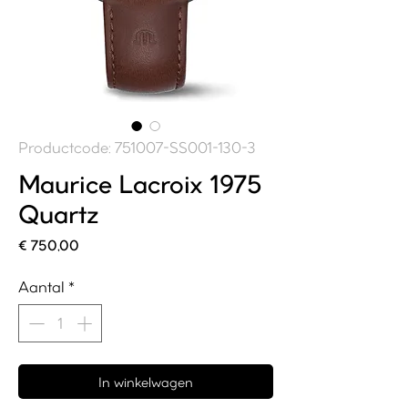
Productcode: 751007-SS001-130-3
Maurice Lacroix 1975
Quartz
Prijs
€ 750,00
Aantal
*
In winkelwagen