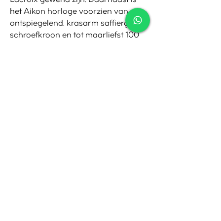
het Aikon horloge voorzien van een
ontspiegelend, krasarm saffierglas,
schroefkroon en tot maarliefst 100
meter waterdicht. De Aikon is dankzij
zijn moderne, opvallende uitstraling
een prachtig en zeer draagbaar
horloge.
Contact
Tel:
010-4221245
Whatsapp:
06-30921208
Mail:
info@juwelier.net
Bergse Dorpsstraat 97A,
Rotterdam
Openingstijden