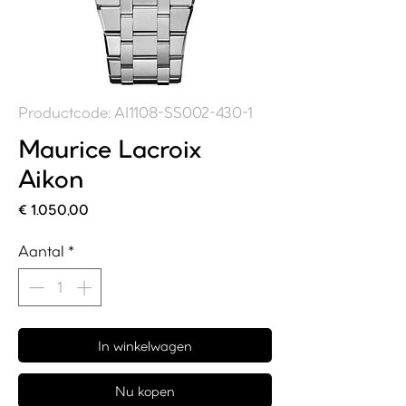
Productcode: AI1108-SS002-430-1
Maurice Lacroix
Aikon
Prijs
€ 1.050,00
Aantal
*
In winkelwagen
Nu kopen