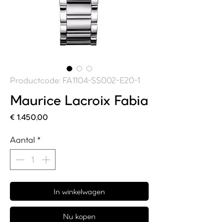
Productcode: FA1104-SS002-E20-1
Maurice Lacroix Fabia
Prijs
€ 1.450,00
Aantal
*
In winkelwagen
Nu kopen