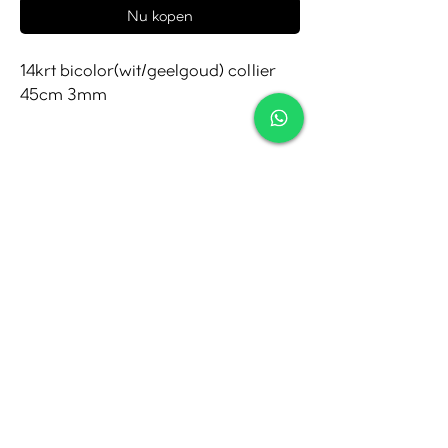
Nu kopen
14krt bicolor(wit/geelgoud) collier
45cm 3mm
Contact
Tel:
010-4221245
Whatsapp:
06-30921208
Mail:
info@juwelier.net
Bergse Dorpsstraat 97A,
Rotterdam
Openingstijden
Di-Za: 10:00 tot 17:00
Zo-Ma: Gesloten