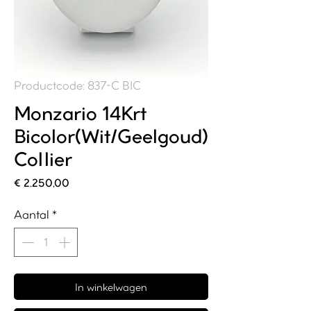
Productcode: 837-C BIC
Monzario 14Krt
Bicolor(Wit/Geelgoud)
Collier
Prijs
€ 2.250,00
Aantal
*
In winkelwagen