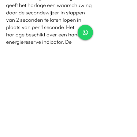
geeft het horloge een waarschuwing
door de secondewijzer in stappen
van 2 seconden te laten lopen in
plaats van per 1 seconde. Het
horloge beschikt over een handige
energiereserve indicator. De
energiereserve indicator geeft de
hoeveelheid energie weer in de
aanduiding energiereserve. De
stopwatch meet tot 60 minuten in
stappen van 1/5 seconde.
Contact
Tel:
010-4221245
Whatsapp:
06-30921208
Mail:
info@juwelier.net