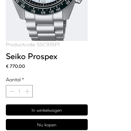
Productcode: SSC935P1
Seiko Prospex
Prijs
€ 770,00
Aantal
*
In winkelwagen
Nu kopen