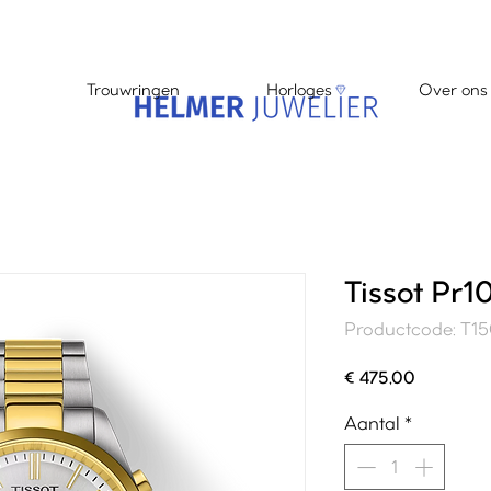
Trouwringen
Horloges
Over ons
Tissot Pr
Productcode: T1
Prijs
€ 475,00
Aantal
*