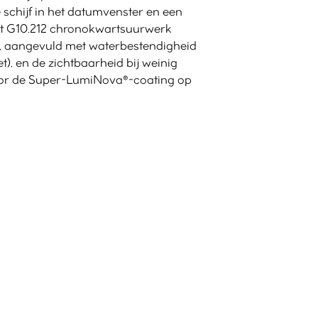
e schijf in het datumvenster en een
et G10.212 chronokwartsuurwerk
id, aangevuld met waterbestendigheid
t), en de zichtbaarheid bij weinig
oor de Super-LumiNova®-coating op