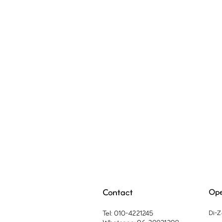
Contact
Ope
Tel: 010-4221245
Di-Z