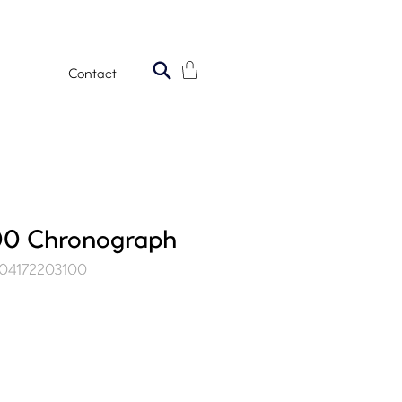
Contact
100 Chronograph
504172203100