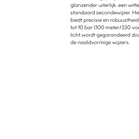
glanzender uiterlijk, een witt
standaard secondewijzer. H
biedt precisie en robuusthe
tot 10 bar (100 meter/330 voe
licht wordt gegarandeerd d
de naaldvormige wijzers.