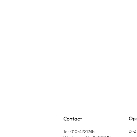
Contact
Ope
Tel: 010-4221245
Di-Z