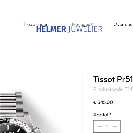
Trouwringen
Horloges
Over ons
Tissot Pr
Productcode: T14
Prijs
€ 545,00
Aantal
*