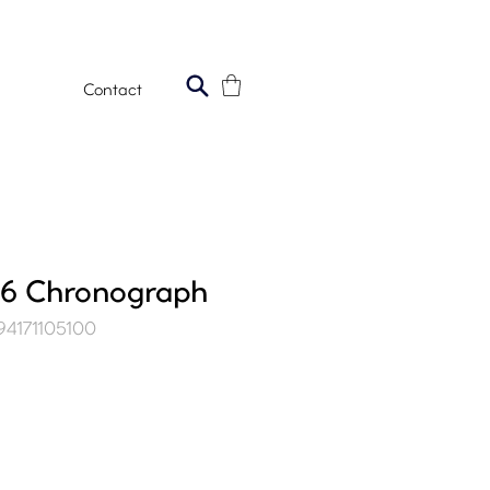
Contact
516 Chronograph
94171105100