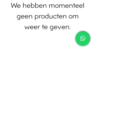
We hebben momenteel
geen producten om
weer te geven.
Contact
Tel:
010-4221245
Whatsapp:
06-30921208
Mail:
info@juwelier.net
Bergse Dorpsstraat 97A,
Rotterdam
Openingstijden
Di-Za: 10:00 tot 17:00
Zo-Ma: Gesloten