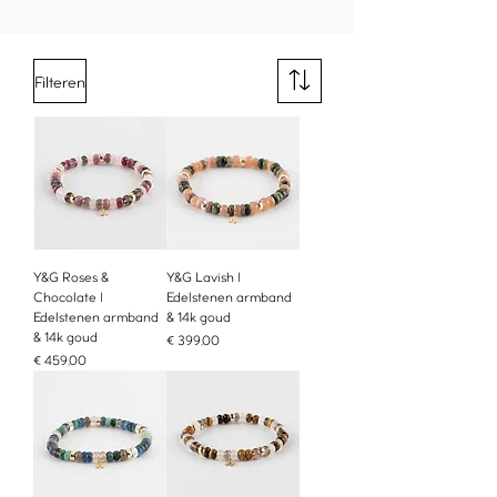
Filteren
Y&G Roses &
Y&G Lavish |
Chocolate |
Edelstenen armband
Edelstenen armband
& 14k goud
& 14k goud
Prijs
€ 399,00
Prijs
€ 459,00