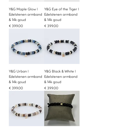
Y&G Maple Glow |
Y&G Eye of the Tiger |
Edelstenen armband
Edelstenen armband
& 14k goud
& 14k goud
Prijs
Prijs
€ 399,00
€ 399,00
Y&G Urban |
Y&G Black & White |
Edelstenen armband
Edelstenen armband
& 14k goud
& 14k goud
Prijs
Prijs
€ 399,00
€ 399,00