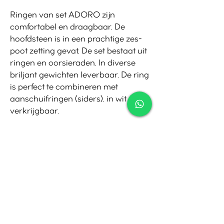
Ringen van set ADORO zijn
comfortabel en draagbaar. De
hoofdsteen is in een prachtige zes-
poot zetting gevat. De set bestaat uit
ringen en oorsieraden. In diverse
briljant gewichten leverbaar. De ring
is perfect te combineren met
aanschuifringen (siders). in wit goud
verkrijgbaar.
Contact
Tel:
010-4221245
Whatsapp:
06-30921208
Mail:
info@juwelier.net
Bergse Dorpsstraat 97A,