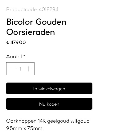
Productcode: 4018294
Bicolor Gouden
Oorsieraden
Prijs
€ 479,00
Aantal
*
In winkelwagen
Nu kopen
Oorknoppen 14K geelgoud witgoud
9.5mm x 7.5mm