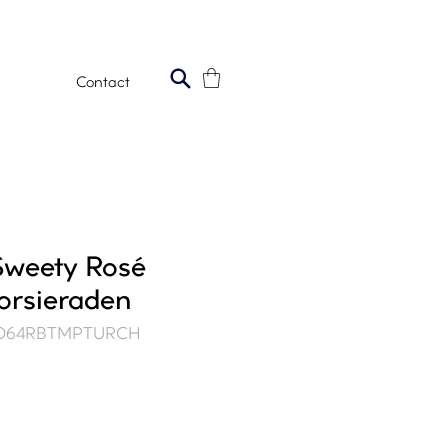
Contact
 Sweety Rosé
rsieraden
20O64RBTMPTURCH