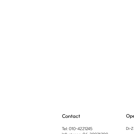
Contact
Ope
Tel: 010-4221245
Di-Z