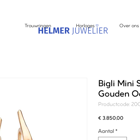
Trouwringen
Horloges
Over ons
Bigli Mini
Gouden Oo
Productcode: 
Prijs
€ 3.850,00
Aantal
*