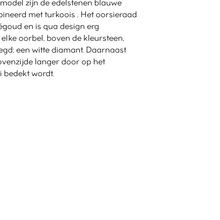
it model zijn de edelstenen blauwe
neerd met turkoois . Het oorsieraad
ségoud en is qua design erg
n elke oorbel, boven de kleursteen,
egd; een witte diamant. Daarnaast
ovenzijde langer door op het
i bedekt wordt.