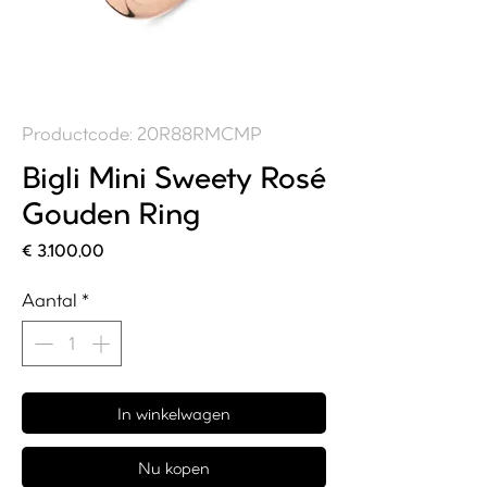
Productcode: 20R88RMCMP
Bigli Mini Sweety Rosé
Gouden Ring
Prijs
€ 3.100,00
Aantal
*
In winkelwagen
Nu kopen