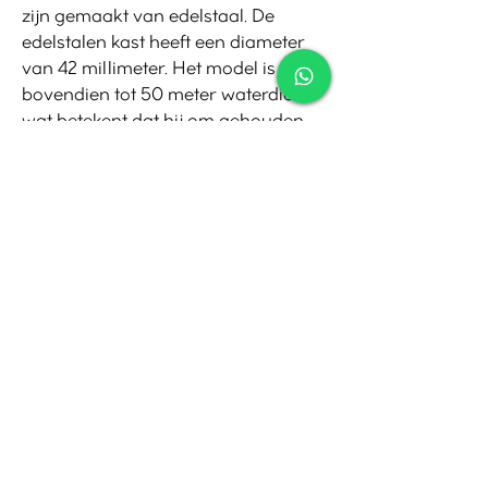
zijn gemaakt van edelstaal. De
edelstalen kast heeft een diameter
van 42 millimeter. Het model is
bovendien tot 50 meter waterdicht,
wat betekent dat hij om gehouden
kan worden tijdens het zwemmen of
douchen. Een iconisch en tijdloos
horloge voor heren die houden van
klasse en vakmanschap.
Contact
Tel:
010-4221245
Whatsapp:
06-30921208
Mail:
info@juwelier.net
Bergse Dorpsstraat 97A,
Rotterdam