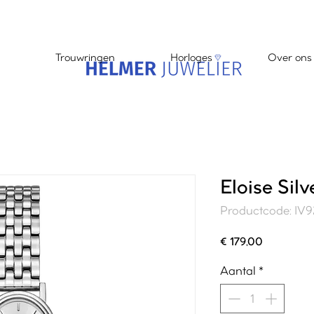
Trouwringen
Horloges
Over ons
Eloise Silv
Productcode: IV
Prijs
€ 179,00
Aantal
*