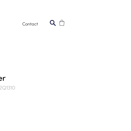
Contact
er
92Q1310