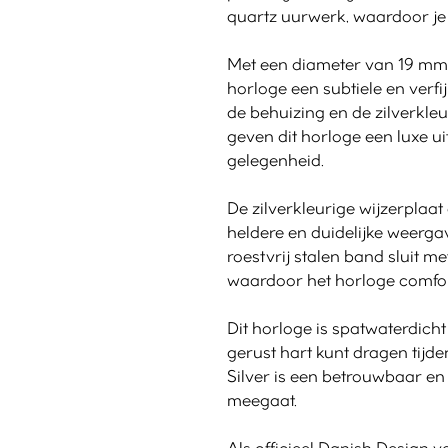
quartz uurwerk, waardoor je a
Met een diameter van 19 mm 
horloge een subtiele en verfi
de behuizing en de zilverkleu
geven dit horloge een luxe uit
gelegenheid.
De zilverkleurige wijzerplaat
heldere en duidelijke weergav
roestvrij stalen band sluit me
waardoor het horloge comforta
Dit horloge is spatwaterdicht
gerust hart kunt dragen tijden
Silver is een betrouwbaar e
meegaat.
Als officieel Danish Design