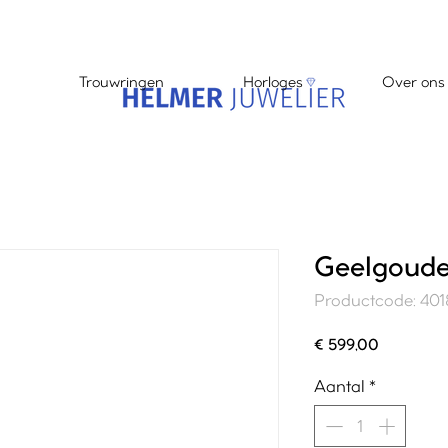
Trouwringen
Horloges
Over ons
Geelgoude
Productcode: 40
Prijs
€ 599,00
Aantal
*