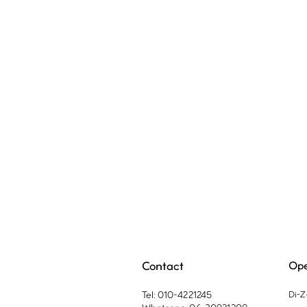
Contact
Ope
Tel: 010-4221245
Di-Z