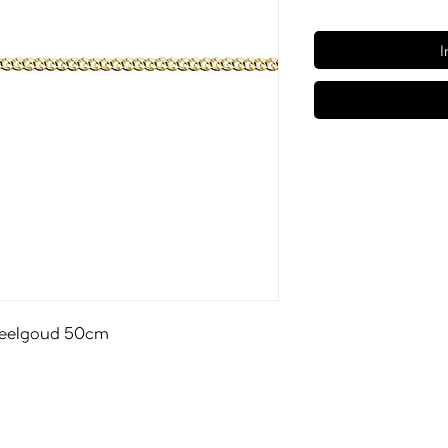
I
 geelgoud 50cm