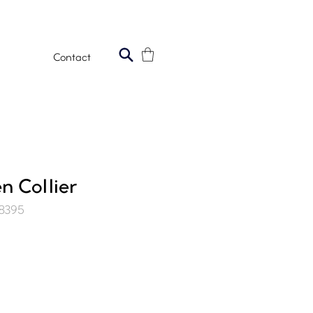
Contact
n Collier
18395