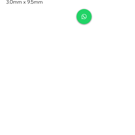
3.0mm x 9.5mm
Contact
Tel:
010-4221245
Whatsapp:
06-30921208
Mail:
info@juwelier.net
Bergse Dorpsstraat 97A,
Rotterdam
Openingstijden
Di-Za: 10:00 tot 17:00
Zo-Ma: Gesloten
Socials