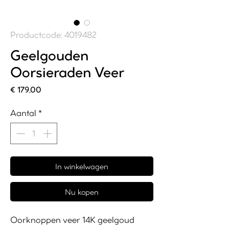
Productcode: 4019482
Geelgouden
Oorsieraden Veer
Prijs
€ 179,00
Aantal
*
In winkelwagen
Nu kopen
Oorknoppen veer 14K geelgoud