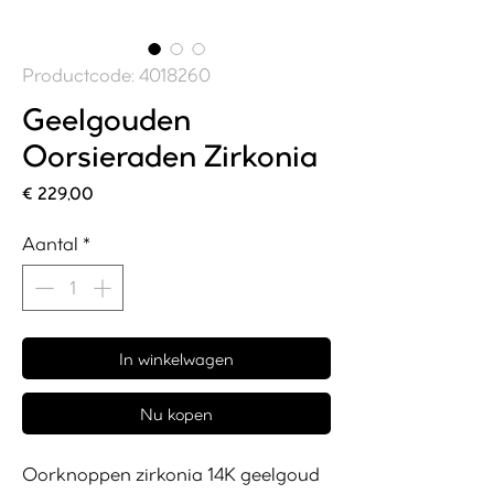
Productcode: 4018260
Geelgouden
Oorsieraden Zirkonia
Prijs
€ 229,00
Aantal
*
In winkelwagen
Nu kopen
Oorknoppen zirkonia 14K geelgoud