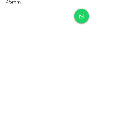
4.5mm
Contact
Tel:
010-4221245
Whatsapp:
06-30921208
Mail:
info@juwelier.net
Bergse Dorpsstraat 97A,
Rotterdam
Openingstijden
Di-Za: 10:00 tot 17:00
Zo-Ma: Gesloten
Socials