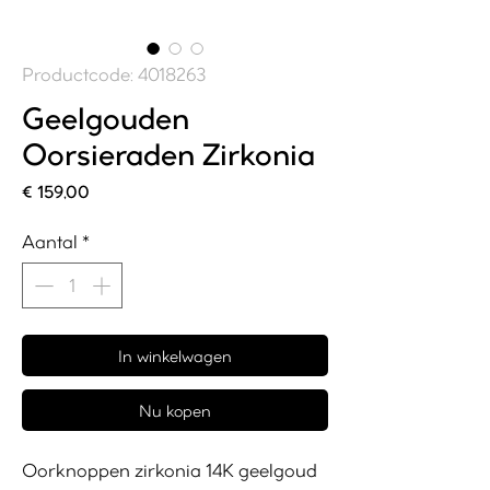
Productcode: 4018263
Geelgouden
Oorsieraden Zirkonia
Prijs
€ 159,00
Aantal
*
In winkelwagen
Nu kopen
Oorknoppen zirkonia 14K geelgoud