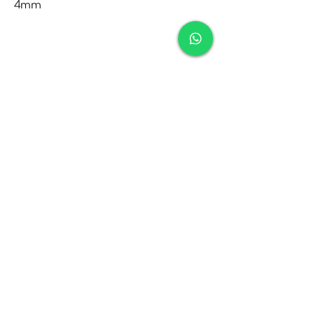
4mm
Contact
Tel:
010-4221245
Whatsapp:
06-30921208
Mail:
info@juwelier.net
Bergse Dorpsstraat 97A,
Rotterdam
Openingstijden
Di-Za: 10:00 tot 17:00
Zo-Ma: Gesloten
Socials