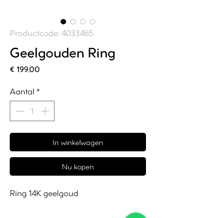
Productcode: 4033465
Geelgouden Ring
Prijs
€ 199,00
Aantal
*
In winkelwagen
Nu kopen
Ring 14K geelgoud