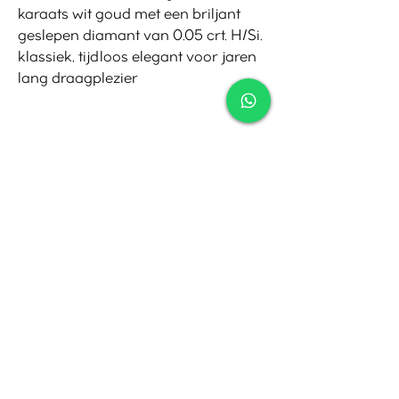
karaats wit goud met een briljant
geslepen diamant van 0.05 crt. H/Si.
klassiek, tijdloos elegant voor jaren
lang draagplezier
Contact
Tel:
010-4221245
Whatsapp:
06-30921208
Mail:
info@juwelier.net
Bergse Dorpsstraat 97A,
Rotterdam
Openingstijden
Di-Za: 10:00 tot 17:00
Zo-Ma: Gesloten