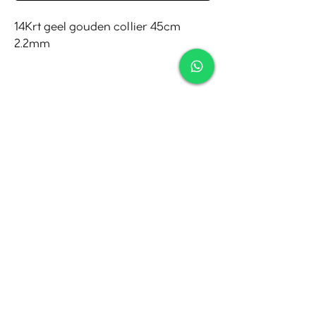
14Krt geel gouden collier 45cm
2.2mm
Contact
Tel:
010-4221245
Whatsapp:
06-30921208
Mail:
info@juwelier.net
Bergse Dorpsstraat 97A,
Rotterdam
Openingstijden
Di-Za: 10:00 tot 17:00
Zo-Ma: Gesloten