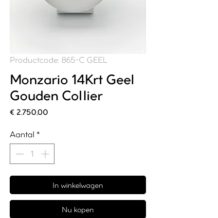
Productcode: 865-C GEEL
Monzario 14Krt Geel
Gouden Collier
Prijs
€ 2.750,00
Aantal
*
In winkelwagen
Nu kopen