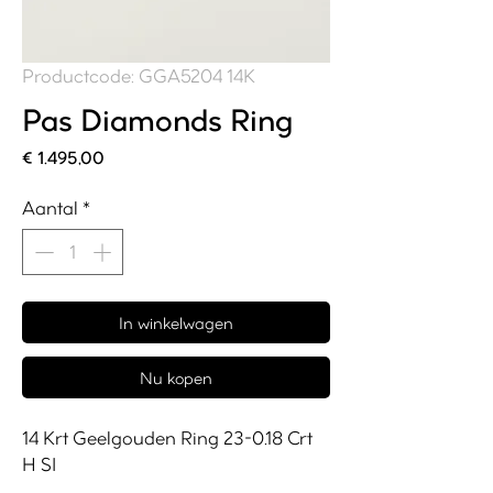
Productcode: GGA5204 14K
Pas Diamonds Ring
Prijs
€ 1.495,00
Aantal
*
In winkelwagen
Nu kopen
14 Krt Geelgouden Ring 23-0.18 Crt
H SI