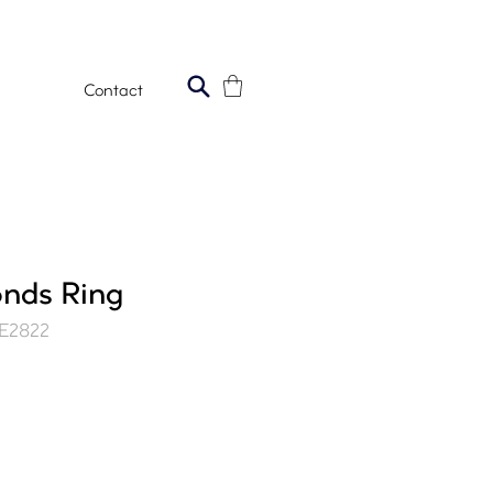
Contact
nds Ring
GE2822