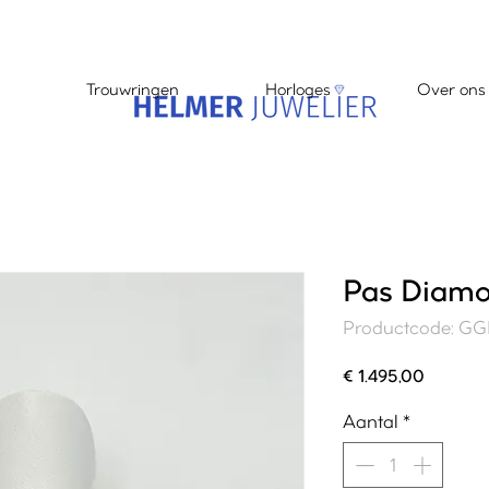
Trouwringen
Horloges
Over ons
Pas Diamo
Productcode: G
Prijs
€ 1.495,00
Aantal
*