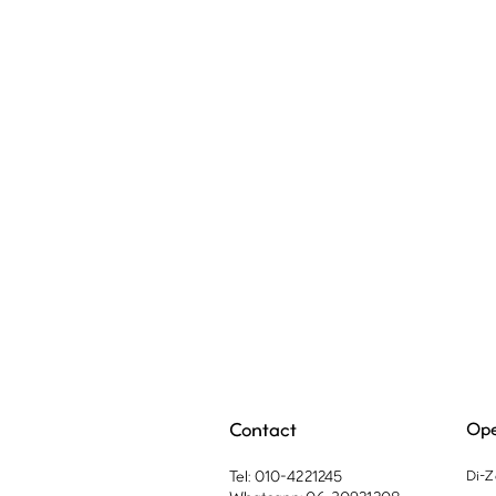
Contact
Ope
Tel: 010-4221245
Di-Z