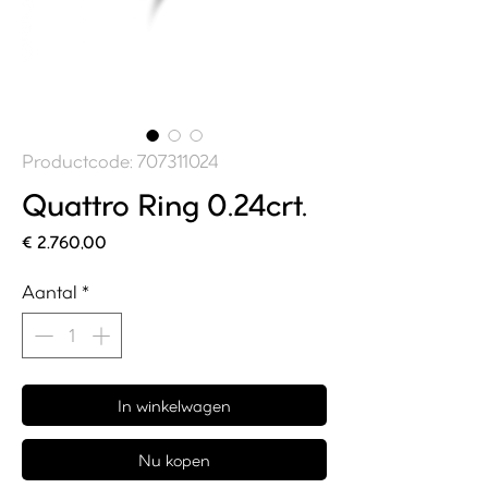
Productcode: 707311024
Quattro Ring 0.24crt.
Prijs
€ 2.760,00
Aantal
*
In winkelwagen
Nu kopen