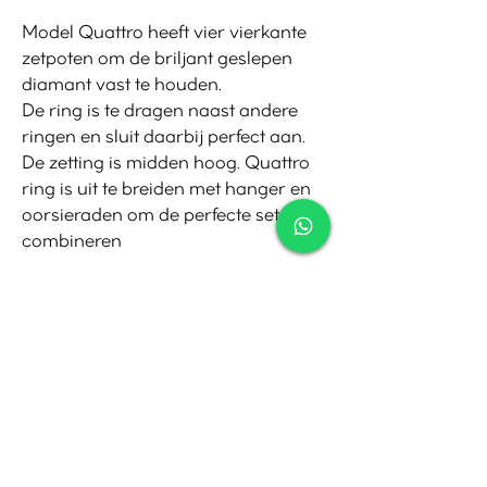
Model Quattro heeft vier vierkante
zetpoten om de briljant geslepen
diamant vast te houden.
De ring is te dragen naast andere
ringen en sluit daarbij perfect aan.
De zetting is midden hoog. Quattro
ring is uit te breiden met hanger en
oorsieraden om de perfecte set te
combineren
Contact
Tel:
010-4221245
Whatsapp:
06-30921208
Mail:
info@juwelier.net
Bergse Dorpsstraat 97A,