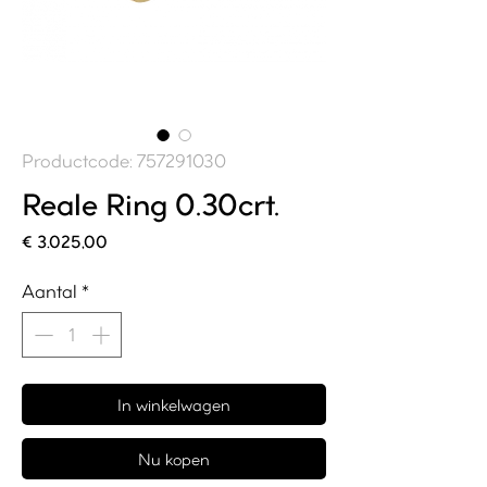
Productcode: 757291030
Reale Ring 0.30crt.
Prijs
€ 3.025,00
Aantal
*
In winkelwagen
Nu kopen