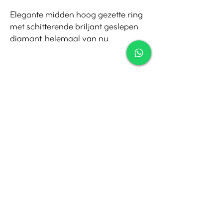
Elegante midden hoog gezette ring
met schitterende briljant geslepen
diamant, helemaal van nu
Contact
Tel:
010-4221245
Whatsapp:
06-30921208
Mail:
info@juwelier.net
Bergse Dorpsstraat 97A,
Rotterdam
Openingstijden
Di-Za: 10:00 tot 17:00
Zo-Ma: Gesloten