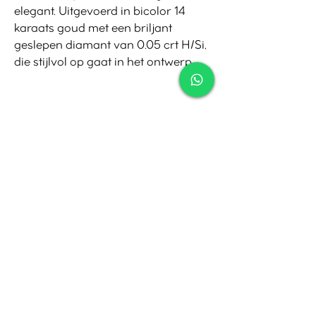
elegant. Uitgevoerd in bicolor 14
karaats goud met een briljant
geslepen diamant van 0.05 crt H/Si,
die stijlvol op gaat in het ontwerp.
Contact
Tel:
010-4221245
Whatsapp:
06-30921208
Mail:
info@juwelier.net
Bergse Dorpsstraat 97A,
Rotterdam
Openingstijden
Di-Za: 10:00 tot 17:00
Zo-Ma: Gesloten