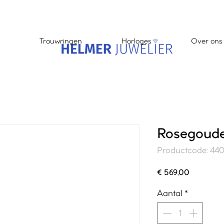
Trouwringen
Horloges
Over ons
Rosegoude
Productcode: 44
Prijs
€ 569,00
Aantal
*