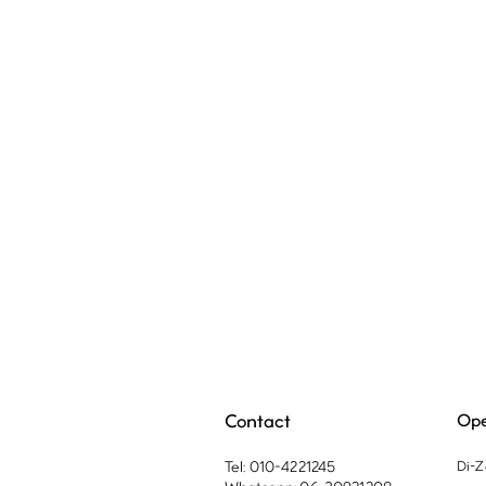
Contact
Ope
Tel: 010-4221245
Di-Z