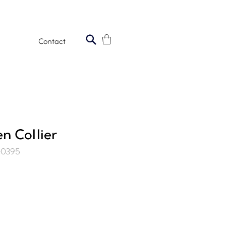
Contact
n Collier
00395