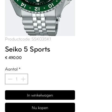
Productcode: SSK035K1
Seiko 5 Sports
Prijs
€ 490,00
Aantal
*
In winkelwagen
Nu kopen