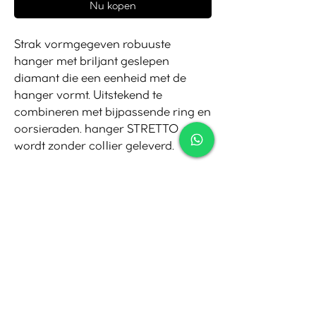
Nu kopen
Strak vormgegeven robuuste
hanger met briljant geslepen
diamant die een eenheid met de
hanger vormt. Uitstekend te
combineren met bijpassende ring en
oorsieraden. hanger STRETTO
wordt zonder collier geleverd.
Contact
Tel:
010-4221245
Whatsapp:
06-30921208
Mail:
info@juwelier.net
Bergse Dorpsstraat 97A,
Rotterdam