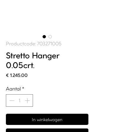
Productcode: 703271005
Stretto Hanger
0.05crt.
Prijs
€ 1.245,00
Aantal
*
In winkelwagen