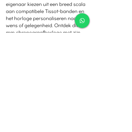
eigenaar kiezen uit een breed scala
aan compatibele Tissot-banden en
het horloge personaliseren naar
wens of gelegenheid. Ontdek dit 42
mm chronograafhorloge met zijn
zwarte wijzerplaat en
contrasterende gele wijzers en
indexen, afgewerkt met een leren
band en contrasterend stiksel.
Contact
Tel:
010-4221245
Whatsapp:
06-30921208
Mail:
info@juwelier.net
Bergse Dorpsstraat 97A,
Rotterdam