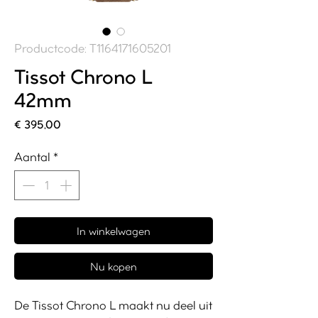
Productcode: T1164171605201
Tissot Chrono L
42mm
Prijs
€ 395,00
Aantal
*
In winkelwagen
Nu kopen
De Tissot Chrono L maakt nu deel uit