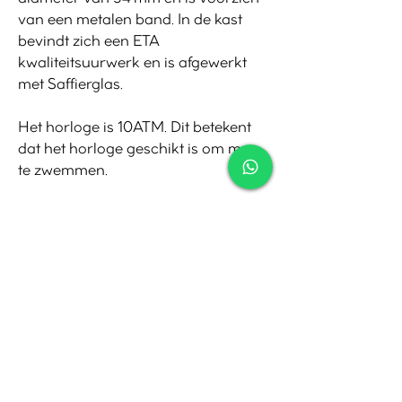
van een metalen band. In de kast
bevindt zich een ETA
kwaliteitsuurwerk en is afgewerkt
met Saffierglas.
Het horloge is 10ATM. Dit betekent
dat het horloge geschikt is om mee
te zwemmen.
Contact
Tel:
010-4221245
Whatsapp:
06-30921208
Mail:
info@juwelier.net
Bergse Dorpsstraat 97A,
Rotterdam