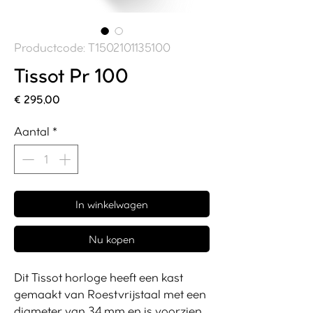
Productcode: T1502101135100
Tissot Pr 100
Prijs
€ 295,00
Aantal
*
In winkelwagen
Nu kopen
Dit Tissot horloge heeft een kast
gemaakt van Roestvrijstaal met een
diameter van 34 mm en is voorzien