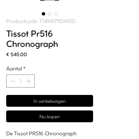
Productcode: T1494171104100
Tissot Pr516
Chronograph
Prijs
€ 545,00
Aantal
*
In winkelwagen
Nu kopen
De Tissot PR516 Chronograph