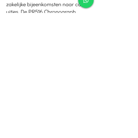
zakelijke bijeenkomsten naar casual
uitjes. De PR516 Chronograph
Quartz is een moderne klassieker
die past bij het rijke erfgoed van
Tissot.
Contact
Tel:
010-4221245
Whatsapp:
06-30921208
Mail:
info@juwelier.net
Bergse Dorpsstraat 97A,
Rotterdam
Openingstijden
Di-Za: 10:00 tot 17:00
Zo-Ma: Gesloten