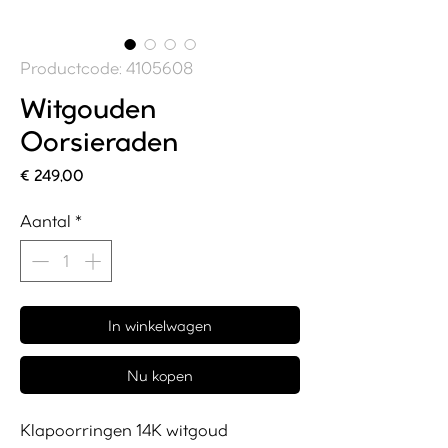
Productcode: 4105608
Witgouden
Oorsieraden
Prijs
€ 249,00
Aantal
*
In winkelwagen
Nu kopen
Klapoorringen 14K witgoud